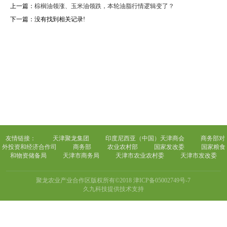
上一篇：
棕榈油领涨、玉米油领跌，本轮油脂行情逻辑变了？
下一篇：
没有找到相关记录!
友情链接：
天津聚龙集团
印度尼西亚（中国）天津商会
商务部对
外投资和经济合作司
商务部
农业农村部
国家发改委
国家粮食
和物资储备局
天津市商务局
天津市农业农村委
天津市发改委
聚龙农业产业合作区版权所有©2018
津ICP备05002749号-7
久九科技提供技术支持